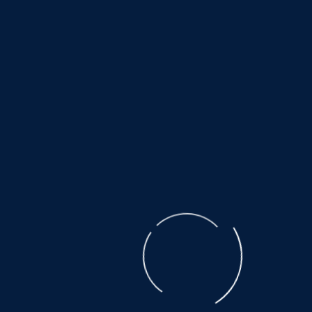
Zeitpunkt der Verlinkung auf mögliche
Rechtsverstöße überprüft. Rechtswidrige Inhalte
waren zum Zeitpunkt der Verlinkung nicht
erkennbar. Eine permanente inhaltliche Kontrolle
der verlinkten Seiten ist jedoch ohne konkrete
Anhaltspunkte einer Rechtsverletzung nicht
zumutbar. Bei Bekanntwerden von
Rechtsverletzungen werden wir derartige Links
umgehend entfernen.
Urheberrecht
Die durch die Seitenbetreiber erstellten Inhalte und
Werke auf diesen Seiten unterliegen dem
deutschen Urheberrecht. Die Vervielfältigung,
Bearbeitung, Verbreitung und jede Art der
Verwertung außerhalb der Grenzen des